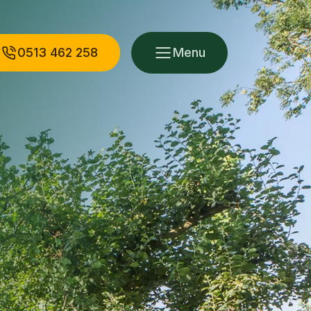
0513 462 258
Menu