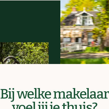
Bij welke makelaa
voel jij je thuis?