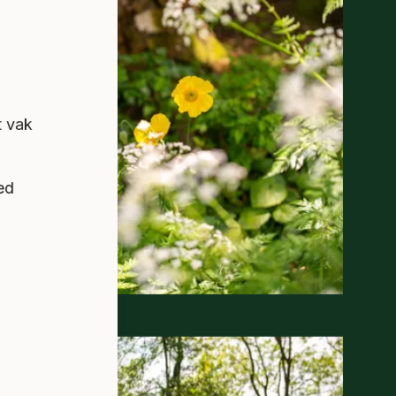
t vak
ed