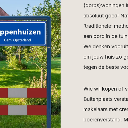
(dorps)woningen in
absoluut goed! Nat
‘traditionele’ met
een bord in de tuin
We denken vooruit 
om jouw huis zo go
tegen de beste vo
Wie wil kopen of v
Buitenplaats verst
makelaars met crea
boerenverstand. Ma