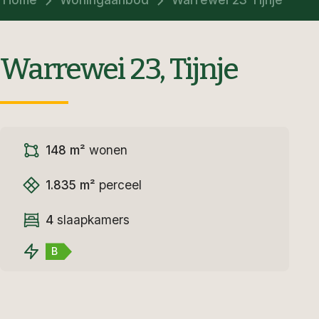
Warrewei 23, Tijnje
148 m²
wonen
1.835 m²
perceel
4
slaapkamers
B