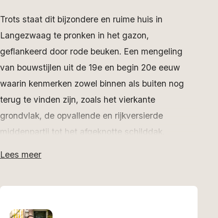
Trots staat dit bijzondere en ruime huis in
Langezwaag te pronken in het gazon,
geflankeerd door rode beuken. Een mengeling
van bouwstijlen uit de 19e en begin 20e eeuw
waarin kenmerken zowel binnen als buiten nog
terug te vinden zijn, zoals het vierkante
grondvlak, de opvallende en rijkversierde
middenpartij tot het afgeknotte schilddak.
Bijzonder detail: de kleurige tegeltjes onder de
Lees meer
zogeheten ‘ontlastingsbogen’ boven de ramen.
Binnen hebben de vestibuledeuren nog het
oorspronkelijke rijkgedecoreerde geslepen glas