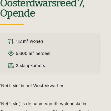
Oosterdwarsreed 7,
Opende
112 m²
wonen
5.600 m²
perceel
3
slaapkamers
‘Nei it sin’ in het Westerkwartier
‘Nei ’t sin’, is de naam van dit waldhúske in