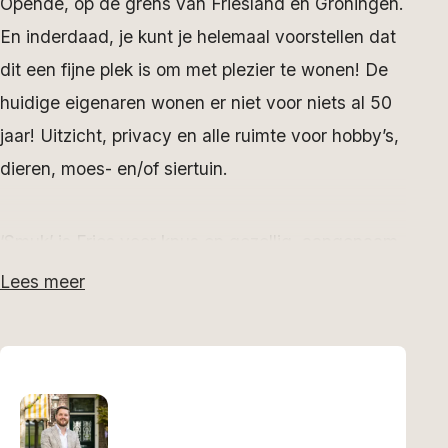
Opende, op de grens van Friesland en Groningen.
En inderdaad, je kunt je helemaal voorstellen dat
dit een fijne plek is om met plezier te wonen! De
huidige eigenaren wonen er niet voor niets al 50
jaar! Uitzicht, privacy en alle ruimte voor hobby’s,
dieren, moes- en/of siertuin.
‘Smuk’ is Fries voor knus en gezellig, aangenaam
en genoeglijk. Het tekent de sfeer van deze goed
Lees meer
onderhouden woning uit 1911. In de loop van de
jaren zijn er diverse verbouwingen geweest,
waardoor de leefruimte op de begane grond is
vergroot.