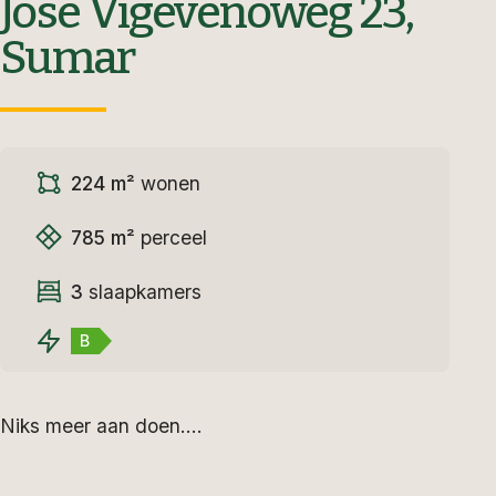
José Vigevenoweg 23,
Sumar
224 m²
wonen
785 m²
perceel
3
slaapkamers
B
Niks meer aan doen….