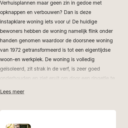
Verhuisplannen maar geen zin in gedoe met
opknappen en verbouwen? Dan is deze
instapklare woning iets voor u! De huidige
bewoners hebben de woning namelijk flink onder
handen genomen waardoor de doorsnee woning
van 1972 getransformeerd is tot een eigentijdse
woon-en werkplek. De woning is volledig
geïsoleerd, zit strak in de verf, is zeer goed
onderhouden en ziet eruit om door een ringetje te
halen. Gewoon niks meer aan doen!
Lees meer
Waar de eerste modernisering dateert uit 2010
volgde in 2015 de realisatie van de door een
architect ontworpen aanbouw. Het is daarmee