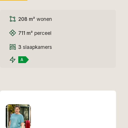
208 m²
wonen
711 m²
perceel
3
slaapkamers
A