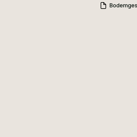
Bodemges
 bouwstijlen en
oer gebint en is het
ggen naast de
 het perceel bevinden
enschuur die
ke schuur van de
thoek. In het midden is
ilet en de badkamer. De