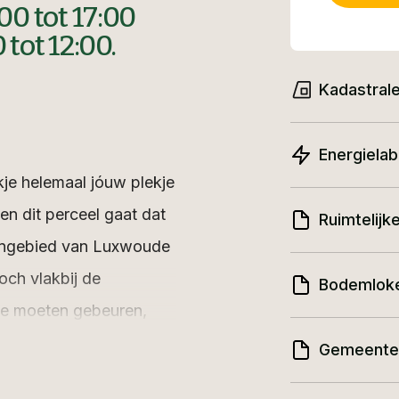
00 tot 17:00
 tot 12:00.
Kadastrale
Energielab
je helemaal jóuw plekje
n dit perceel gaat dat
Ruimtelijk
tengebied van Luxwoude
och vlakbij de
Bodemlok
ige moeten gebeuren,
heden biedt voor
Gemeenteli