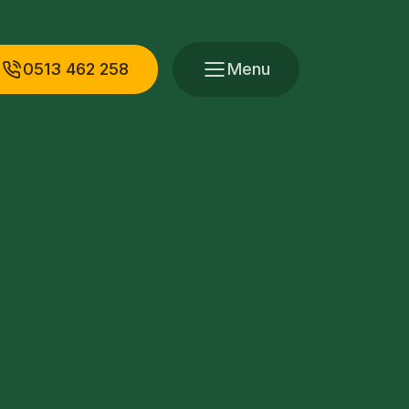
0513 462 258
Menu