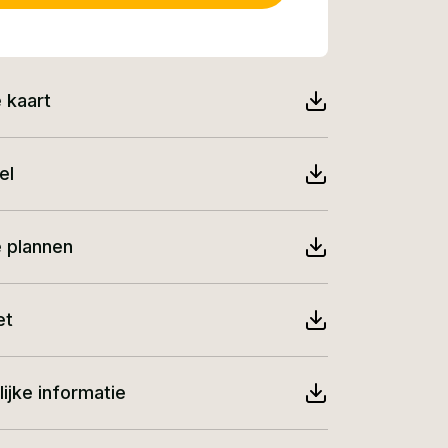
 kaart
el
e plannen
et
jke informatie