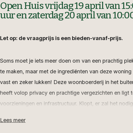
Open Huis vrijdag 19 april van 15:
uur en zaterdag 20 april van 10:00
Let op: de vraagprijs is een bieden-vanaf-prijs.
Soms moet je iets meer doen om van een prachtig plek
te maken, maar met de ingrediënten van deze woning e
vast en zeker lukken! Deze woonboerderij in het bui
heeft volop privacy en prachtige vergezichten en ligt t
voorzieningen en infrastructuur. Klopt, er zal het nod
maar het voordeel daarvan is dat het tal van mogelijk
Lees meer
plannenmakers en handen-uit-de-mouwen-stekers.