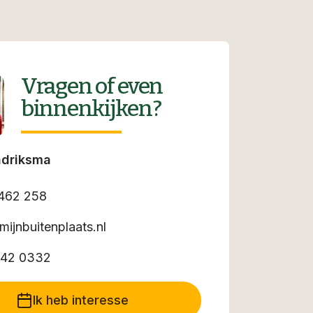
Vragen of even
binnenkijken?
ndriksma
462 258
mijnbuitenplaats.nl
342 0332
Ik heb interesse