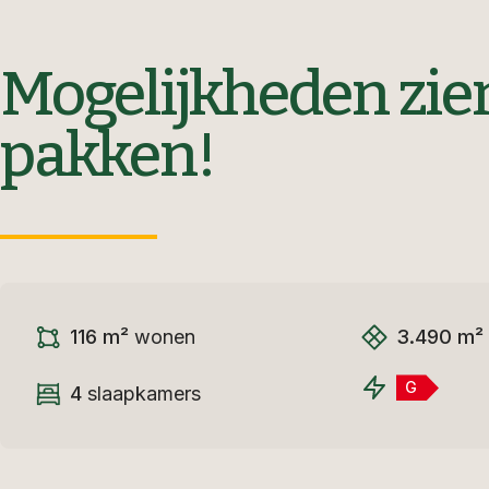
Mogelijkheden zie
pakken!
116 m²
wonen
3.490 m²
G
4
slaapkamers