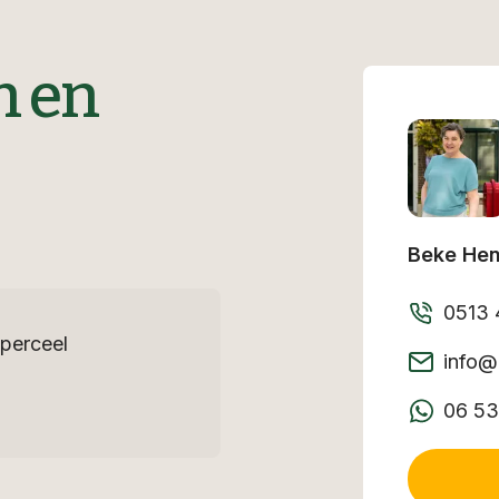
n en
Beke He
0513 
perceel
info@
06 5