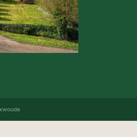
Alle foto's
uxwoude