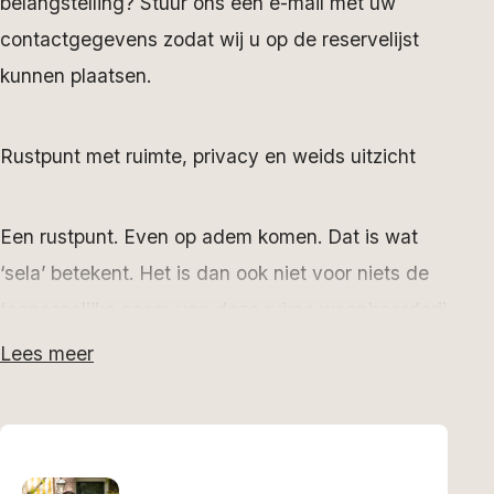
belangstelling? Stuur ons een e-mail met uw
contactgegevens zodat wij u op de reservelijst
kunnen plaatsen.
Rustpunt met ruimte, privacy en weids uitzicht
Een rustpunt. Even op adem komen. Dat is wat
‘sela’ betekent. Het is dan ook niet voor niets de
toepasselijke naam van deze ruime woonboerderij
uit 1930 net buiten Oldeberkoop. Heeft u de
Lees meer
letters al gevonden in de dakpannen van de
voorgevel?