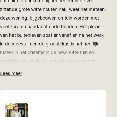
fluitenkruid aankomt bij het perfect in de verf
zittende grote witte houten hek, weet het meteen:
deze woning, bijgebouwen en tuin worden met
veel zorg en aandacht onderhouden. Het plezier
van het buitenleven spat er vanaf en na het werk
in de moestuin en de groentekas is het heerlijk
rusten in het prieeltje in de beschutte tuin en
genieten van de siertuin en de natuur rondom.
Lees meer
Rust gegarandeerd
De woning heeft vrij uitzicht op de weilanden en
op de bloemrijke hooilanden van Staatsbosbeheer
aan de splitsing van de Heafeart en het Nijdjip. In