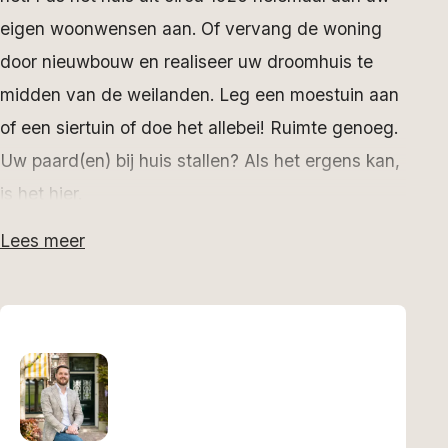
eigen woonwensen aan. Of vervang de woning
door nieuwbouw en realiseer uw droomhuis te
midden van de weilanden. Leg een moestuin aan
of een siertuin of doe het allebei! Ruimte genoeg.
Uw paard(en) bij huis stallen? Als het ergens kan,
is het hier.
Lees meer
Vrij en toch dichtbij
Ruimte, vrijheid en privacy zijn op deze plek geen
loze kreten en toch bent u binnen 10 minuten op
de A7. Tijnje, waar u terecht kunt voor een rijk
verenigingsleven en de basisschool bereikt u in