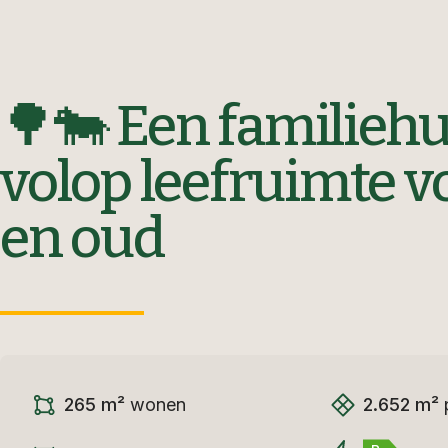
🌳🐄 Een familiehu
volop leefruimte v
en oud
265 m²
wonen
2.652 m²