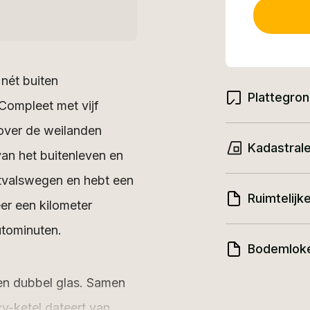
nét buiten
Plattegro
 Compleet met vijf
 over de weilanden
Kadastrale
 van het buitenleven en
 uitvalswegen en hebt een
Ruimtelijk
er een kilometer
utominuten.
Bodemlok
 en dubbel glas. Samen
cv-ketel dateert van