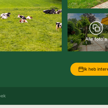
Alle foto's
Ik heb inte
oek