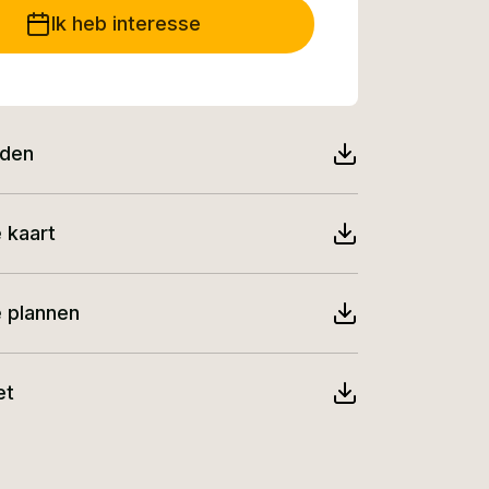
Ik heb interesse
nden
 kaart
e plannen
et