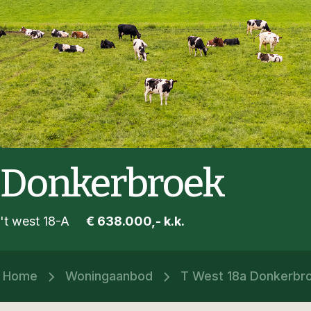
Donkerbroek
't west 18-A
€ 638.000,- k.k.
Home
Woningaanbod
T West 18a Donkerbr