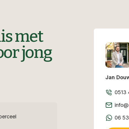
is met
oor jong
Jan Dou
0513 
info@
perceel
06 53