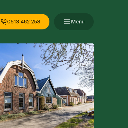
0513 462 258
Menu