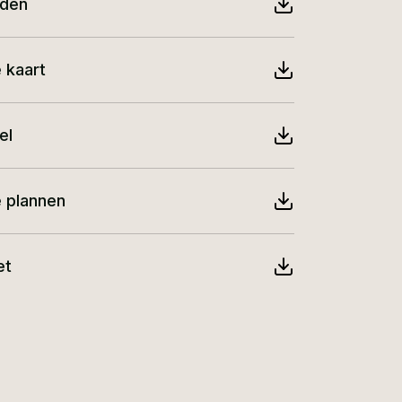
nden
 kaart
el
e plannen
et