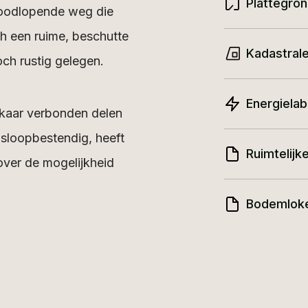
Plattegro
n doodlopende weg die
ch een ruime, beschutte
Kadastrale
och rustig gelegen.
Energielab
kaar verbonden delen
nsloopbestendig, heeft
Ruimtelijk
over de mogelijkheid
Bodemlok
rdeel van het pand een
aart, losten hun lading