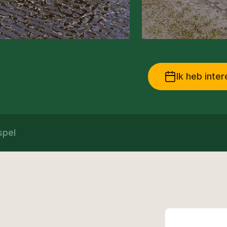
Ik heb inte
spel