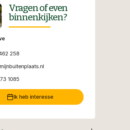
Vragen of even
binnenkijken?
we
462 258
mijnbuitenplaats.nl
73 1085
Ik heb interesse