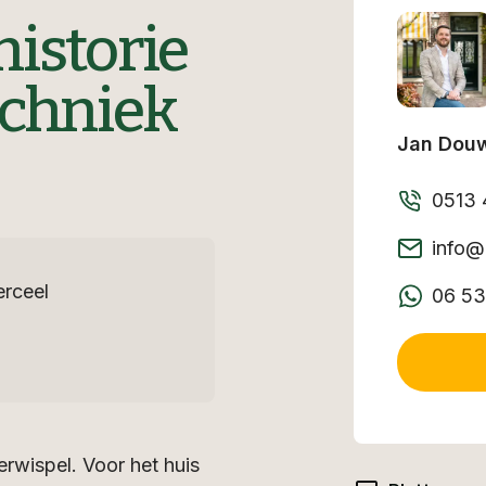
istorie
echniek
Jan Dou
0513 
info@
rceel
06 53
erwispel. Voor het huis