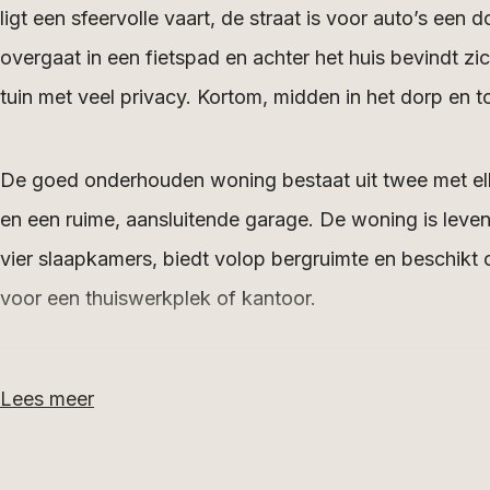
ligt een sfeervolle vaart, de straat is voor auto’s ee
overgaat in een fietspad en achter het huis bevindt zi
tuin met veel privacy. Kortom, midden in het dorp en t
De goed onderhouden woning bestaat uit twee met el
en een ruime, aansluitende garage. De woning is leve
vier slaapkamers, biedt volop bergruimte en beschikt 
voor een thuiswerkplek of kantoor.
Oud en nieuw gaan hand in hand
Lees meer
We gaan even terug in de tijd: vroeger was het rechte
turf- en kolenhandel. De skûtsjes kwamen aan via de v