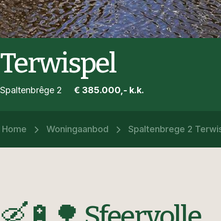
Terwispel
Spaltenbrêge 2
€ 385.000,- k.k.
Home
Woningaanbod
Spaltenbrege 2 Terwi
🛶🔋🌳 Sfeervolle