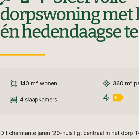
dorpswoning met h
én hedendaagse t
140 m²
wonen
360 m²
pe
E
4
slaapkamers
Dit charmante jaren ’20-huis ligt centraal in het dorp T