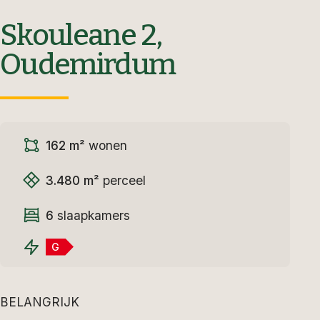
Skouleane 2,
Oudemirdum
162 m²
wonen
3.480 m²
perceel
6
slaapkamers
G
BELANGRIJK