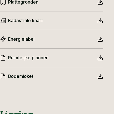
een parkachtig karakter ontstaan, met een
Plattegronden
afwisseling van solitaire bomen, groepen
beplanting en gazon. De stoere rode beuk en de
Kadastrale kaart
imposante rododendron komen er prachtig tot
hun recht. Dat u hier volop privacy heeft spreekt
Energielabel
vanzelf.
Ruimtelijke plannen
Statig
Stelt u zich voor: u komt aanrijden over de
Bodemloket
Beukenlaan. Deze weg met grote, statige beuken
loopt deels door het bos en is een
aaneenschakeling van mooie (woon)plekjes en
prachtige doorkijkjes. Ongeveer halverwege ligt
nummer 8. U verlaat de weg, opent het witte hek