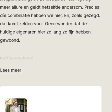
meer allure en geldt hetzelfde andersom. Precies
díe combinatie hebben we hier. En, zoals gezegd:
dat komt zelden voor. Geen wonder dat de
huidige eigenaren hier zo lang zo fijn hebben
gewoond.
Indrukwekkend
De locatie: bij Oudemirdum, het hart van
Lees meer
Gaasterland in de Friese Zuidwesthoek, het
IJsselmeer op een kwartiertje fietsen, tegen de
bosrand gelegen en bovendien een flink stuk van
de weg. Het landhuis: volledig nieuw gebouwd in
1991 door en voor de eigenaar van een