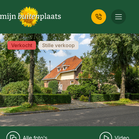
Verkocht
Stille verkoop
Alle foto's
Video