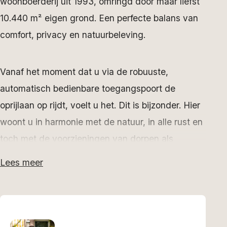
woonboerderij uit 1993, omringd door maar liefst
10.440 m² eigen grond. Een perfecte balans van
comfort, privacy en natuurbeleving.
Vanaf het moment dat u via de robuuste,
automatisch bedienbare toegangspoort de
oprijlaan op rijdt, voelt u het. Dit is bijzonder. Hier
woont u in harmonie met de natuur, in alle rust en
toch met de voorzieningen van dorpen als
Oudehorne, Gorredijk en Heerenveen binnen
Lees meer
handbereik.
De woning
De woonboerderij biedt circa 140 m² aan