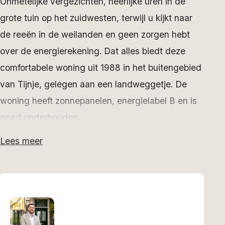
Onmetelijke vergezichten, heerlijke uren in de
grote tuin op het zuidwesten, terwijl u kijkt naar
de reeën in de weilanden en geen zorgen hebt
over de energierekening. Dat alles biedt deze
comfortabele woning uit 1988 in het buitengebied
van Tijnje, gelegen aan een landweggetje. De
woning heeft zonnepanelen, energielabel B en is
goed onderhouden.
Lees meer
Woonplezier
Zeer recent zijn diverse verbeteringen
aangebracht, zoals een moderne keuken (2021),
toilet (2022) en cv-installatie (2021). Ook zijn de