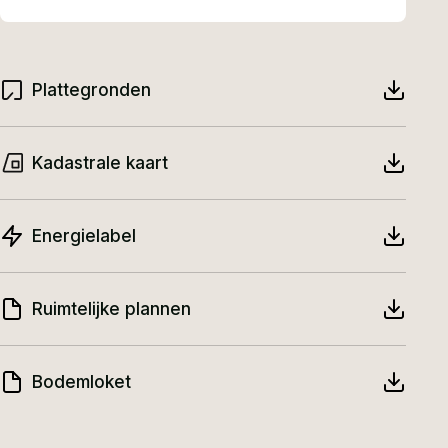
moderne inbouwapparatuur. De uitpandige
bijkeuken biedt praktische ruimte voor witgoed en
(voorraad)opslag en geeft binnendoor toegang
Plattegronden
tot de garage.
Kadastrale kaart
Eerste verdieping
De verdieping beschikt over vier slaapkamers,
Energielabel
waarvan één met toegang tot een loggia. De
badkamer is voorzien van een ligbad, aparte
douche, toilet en wastafel. Een dakkapel zorgt
Ruimtelijke plannen
voor extra ruimte en licht. Slaapkamers zijn extra
voorzien van infraroodpanelen.
Bodemloket
Vliering