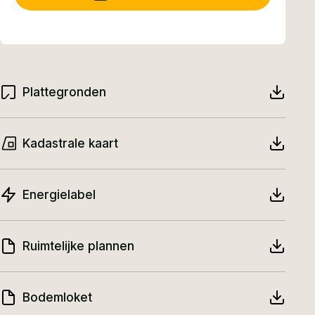
de imposante schoorsteen met (gas) openhaard
en een vide voor een sfeervolle en karakteristieke
leefruimte.
Plattegronden
Indeling
Via de zij-entree komt u in de ruime hal met toilet,
Kadastrale kaart
wasruimte, badkamer en (kelder)kast. In de
woonkamer zijn het gebint en de schoorsteen met
Energielabel
(gas) openhaard (Bellfires) sfeervolle
eyecatchers. De plek van de schoorsteen zorgt
Ruimtelijke plannen
tevens voor een knusse zithoek. Vanuit hier hebt
u aan de ene kant zicht op de voortuin en aan de
Bodemloket
andere kant op de vide/eerste verdieping. De