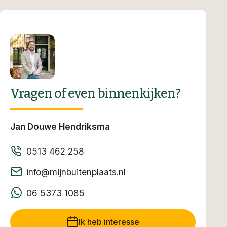
1935, heeft de woning in 2020/2021 een volledige
renovatie en modernisering ondergaan, waardoor
deze nu praktisch nieuw is. Hierbij is ook rekening
gehouden met de hedendaagse isolatie-eisen,
wat resulteert in een energiezuinig label A.
Vragen of even binnenkijken?
Begane grond
Bij binnenkomst treft u een hal aan, gevolgd door
Jan Douwe Hendriksma
een woonkamer met een open keuken en
0513 462 258
openslaande deuren naar de tuin op het westen.
info@mijnbuitenplaats.nl
Verder op de begane grond is er een slaapkamer
met aangrenzend een eigen badkamer, een
06 5373 1085
bijkeuken met toilet en een achterom.
Ik heb interesse