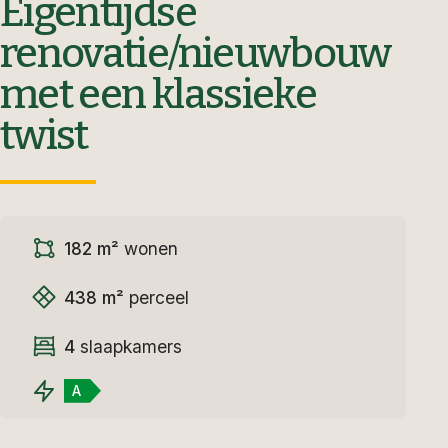
Eigentijdse
renovatie/nieuwbouw
met een klassieke
twist
182 m²
wonen
438 m²
perceel
4
slaapkamers
A