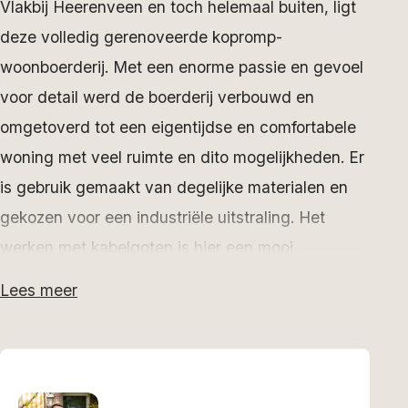
Vlakbij Heerenveen en toch helemaal buiten, ligt
deze volledig gerenoveerde kopromp-
woonboerderij. Met een enorme passie en gevoel
voor detail werd de boerderij verbouwd en
omgetoverd tot een eigentijdse en comfortabele
woning met veel ruimte en dito mogelijkheden. Er
is gebruik gemaakt van degelijke materialen en
gekozen voor een industriële uitstraling. Het
werken met kabelgoten is hier een mooi
voorbeeld van. Deze uitstraling en de speelse
Lees meer
elementen waarmee dit is gecombineerd, werd
consequent doorgevoerd in de hele woning. Zeg
nu zelf: een schommel in de woonkamer zie je
niet dagelijks!