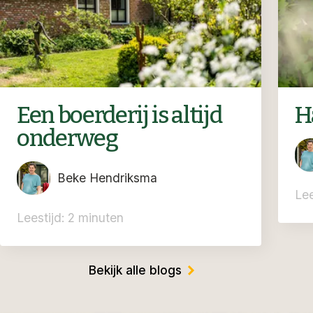
Een boerderij is altijd
H
onderweg
Beke Hendriksma
Lee
Leestijd: 2 minuten
Bekijk alle blogs