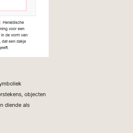
symboliek
rstekens, objecten
en diende als