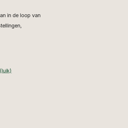
an in de loop van
ellingen,
(luik)