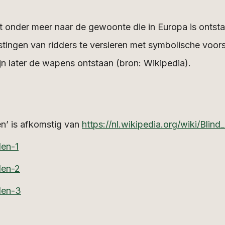
 onder meer naar de gewoonte die in Europa is ontsta
ingen van ridders te versieren met symbolische voorst
n later de wapens ontstaan (bron: Wikipedia).
en’ is afkomstig van
https://nl.wikipedia.org/wiki/Blind_
den-1
nden-2
nden-3