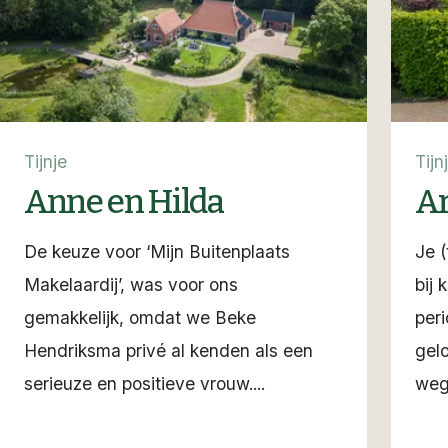
Tijnje
Tijn
Anne en Hilda
Ar
De keuze voor ‘Mijn Buitenplaats
Je 
Makelaardij’, was voor ons
bij 
gemakkelijk, omdat we Beke
peri
Hendriksma privé al kenden als een
gel
serieuze en positieve vrouw....
weg