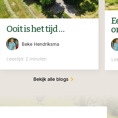
Ee
Ooit is het tijd …
o
Beke Hendriksma
Leestijd: 2 minuten
Lee
Bekijk alle blogs