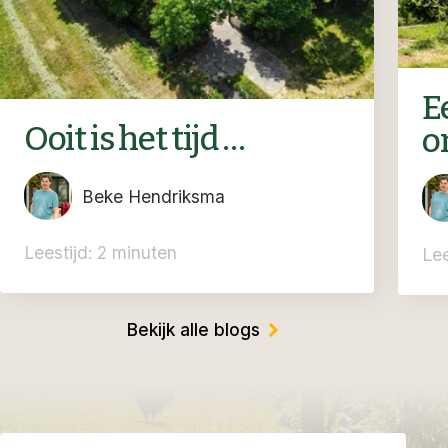
Ee
Ooit is het tijd …
o
Beke Hendriksma
Leestijd: 2 minuten
Lee
Bekijk alle blogs