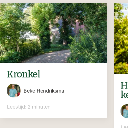
Kronkel
H
Beke Hendriksma
k
Leestijd: 2 minuten
Lee