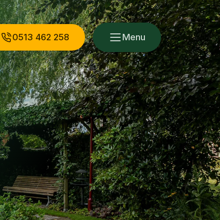
0513 462 258
Menu